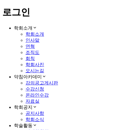
로그인
학회소개
학회소개
인사말
연혁
조직도
회칙
학회사진
오시는길
약침아카데미
강의공고게시판
수강신청
온라인수강
자료실
학회공지
공지사항
학회소식
학술활동