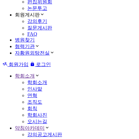
편집위원회
논문투고
회원게시판
강의후기
질문게시판
FAQ
병원찾기
협력기관
자황원외탕전실
회원가입
로그인
학회소개
학회소개
인사말
연혁
조직도
회칙
학회사진
오시는길
약침아카데미
강의공고게시판