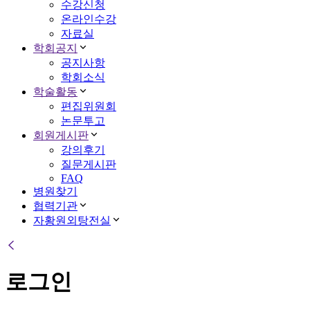
수강신청
온라인수강
자료실
학회공지
공지사항
학회소식
학술활동
편집위원회
논문투고
회원게시판
강의후기
질문게시판
FAQ
병원찾기
협력기관
자황원외탕전실
로그인