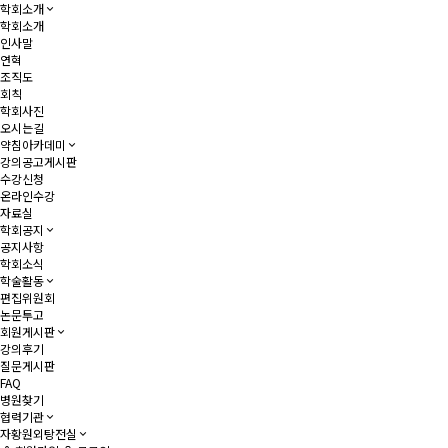
학회소개
학회소개
인사말
연혁
조직도
회칙
학회사진
오시는길
약침아카데미
강의공고게시판
수강신청
온라인수강
자료실
학회공지
공지사항
학회소식
학술활동
편집위원회
논문투고
회원게시판
강의후기
질문게시판
FAQ
병원찾기
협력기관
자황원외탕전실