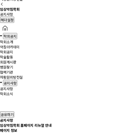
임상약침학회
공지사항
헤더설정
학회공지
학회소개
약침아카데미
학회공지
학술활동
회원게시판
병원찾기
협력기관
자황원외탕전실
공지사항
공지사항
학회소식
공유하기
공지사항
임상약침학회 홈페이지 리뉴얼 안내
페이지 정보