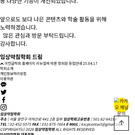
등 다양한 기능이 개선되었습니다.
앞으로도 보다 나은 콘텐츠와 학술 활동을 위해
노력하겠습니다.
많은 관심과 방문 부탁드립니다.
감사합니다.
임상약침학회 드림
이전글
학회 홈페이지 리뉴얼에 따른 정회원 등업안내
25.04.17
학회소개
개인정보처리방침
이용약관
임상약침학회
주소 :
서울 광진구 아차산로 441 2층 일부
임상학회고유번호 :
501-82-64196
arrow_upward
TEL :
02-452-5575
FAX :
031-875-7664
E-MAIL :
kscpcontact@gmail.com
COPYRIGHT(c) 2026
임상약침학회
ALL RIGHTS RESERVED.
임상약침학회 대표전화