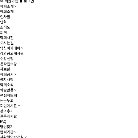
회원가입
로그인
학회소개
학회소개
인사말
연혁
조직도
회칙
학회사진
오시는길
약침아카데미
강의공고게시판
수강신청
온라인수강
자료실
학회공지
공지사항
학회소식
학술활동
편집위원회
논문투고
회원게시판
강의후기
질문게시판
FAQ
병원찾기
협력기관
자황원외탕전실